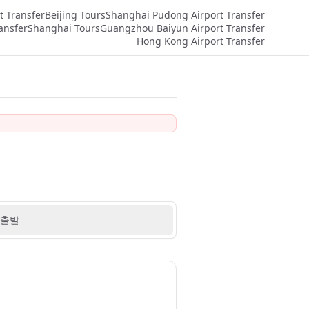
t Transfer
Beijing Tours
Shanghai Pudong Airport Transfer
ansfer
Shanghai Tours
Guangzhou Baiyun Airport Transfer
Hong Kong Airport Transfer
출발