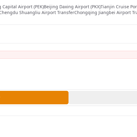
g Capital Airport (PEK)
Beijing Daxing Airport (PKX)
Tianjin Cruise Por
Chengdu Shuangliu Airport Transfer
Chongqing Jiangbei Airport Tr
착