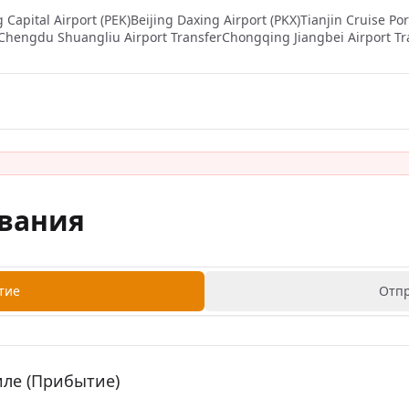
g Capital Airport (PEK)
Beijing Daxing Airport (PKX)
Tianjin Cruise Por
Chengdu Shuangliu Airport Transfer
Chongqing Jiangbei Airport Tr
вания
тие
Отп
ле (Прибытие)