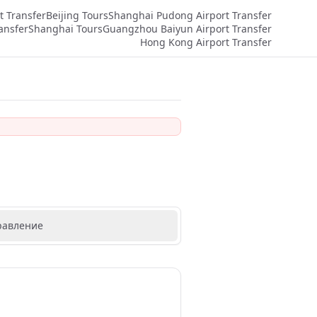
t Transfer
Beijing Tours
Shanghai Pudong Airport Transfer
ansfer
Shanghai Tours
Guangzhou Baiyun Airport Transfer
Hong Kong Airport Transfer
равление