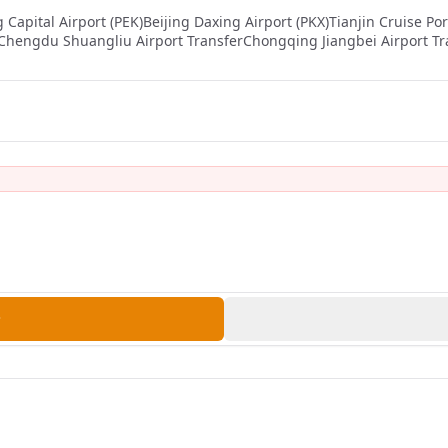
g Capital Airport (PEK)
Beijing Daxing Airport (PKX)
Tianjin Cruise Por
Chengdu Shuangliu Airport Transfer
Chongqing Jiangbei Airport Tr
着