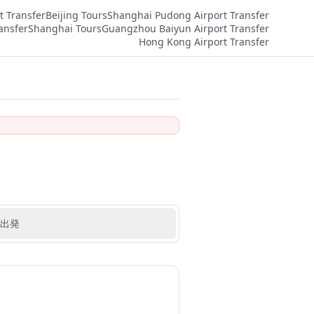
t Transfer
Beijing Tours
Shanghai Pudong Airport Transfer
ansfer
Shanghai Tours
Guangzhou Baiyun Airport Transfer
Hong Kong Airport Transfer
出発