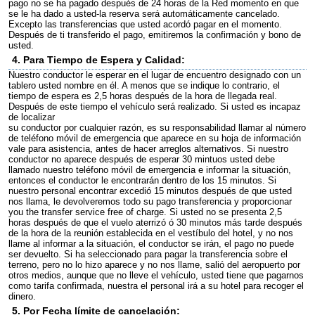
pago no se ha pagado después de 24 horas de la Red momento en que
se le ha dado a usted-la reserva será automáticamente cancelado.
Excepto las transferencias que usted acordó pagar en el momento.
Después de ti transferido el pago, emitiremos la confirmación y bono de
usted.
4. Para Tiempo de Espera y Calidad:
Nuestro conductor le esperar en el lugar de encuentro designado con un
tablero usted nombre en él. A menos que se indique lo contrario, el
tiempo de espera es 2,5 horas después de la hora de llegada real.
Después de este tiempo el vehículo será realizado. Si usted es incapaz
de localizar
su conductor por cualquier razón, es su responsabilidad llamar al número
de teléfono móvil de emergencia que aparece en su hoja de información
vale para asistencia, antes de hacer arreglos alternativos. Si nuestro
conductor no aparece después de esperar 30 mintuos usted debe
llamado nuestro teléfono móvil de emergencia e informar la situación,
entonces el conductor le encontrarán dentro de los 15 minutos. Si
nuestro personal encontrar excedió 15 minutos después de que usted
nos llama, le devolveremos todo su pago transferencia y proporcionar
you the transfer service free of charge. Si usted no se presenta 2,5
horas después de que el vuelo aterrizó ó 30 minutos más tarde después
de la hora de la reunión establecida en el vestíbulo del hotel, y no nos
llame al informar a la situación, el conductor se irán, el pago no puede
ser devuelto. Si ha seleccionado para pagar la transferencia sobre el
terreno, pero no lo hizo aparece y no nos llame, salió del aeropuerto por
otros medios, aunque que no lleve el vehículo, usted tiene que pagarnos
como tarifa confirmada, nuestra el personal irá a su hotel para recoger el
dinero.
5. Por Fecha límite de cancelación: