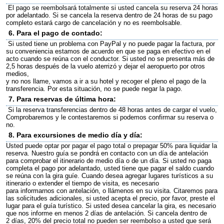
El pago se reembolsará totalmente si usted cancela su reserva 24 horas
por adelantado. Si se cancela la reserva dentro de 24 horas de su pago
completo estará cargo de cancelación y no es reembolsable.
6. Para el pago de contado:
Si usted tiene un problema con PayPal y no puede pagar la factura, por
su conveniencia estamos de acuerdo en que se paga en efectivo en el
acto cuando se reúna con el conductor. Si usted no se presenta más de
2,5 horas después de la vuelo aterrizó y dejar el aeropuerto por otros
medios,
y no nos llame, vamos a ir a su hotel y recoger el pleno el pago de la
transferencia. Por esta situación, no se puede negar la pago.
7. Para reservas de última hora:
Si la reserva transferencias dentro de 48 horas antes de cargar el vuelo,
Comprobaremos y le contestaremos si podemos confirmar su reserva o
no.
8. Para excursiones de medio día y día:
Usted puede optar por pagar el pago total o prepagar 50% para liquidar la
reserva. Nuestro guía se pondrá en contacto con un día de antelación
para comprobar el itinerario de medio día o de un día. Si usted no paga
completa el pago por adelantado, usted tiene que pagar el saldo cuando
se reúna con la gira guíe. Cuando desea agregar lugares turísticos a su
itinerario o extender el tiempo de visita, es necesario
para informarnos con antelación, o llámenos en su visita. Citaremos para
las solicitudes adicionales, si usted acepta el precio, por favor, preste el
lugar para el guía turístico. Si usted desea cancelar la gira, es necesario
que nos informe en menos 2 días de antelación. Si cancela dentro de
2 días, 20% del precio total no pueden ser reembolso a usted que será