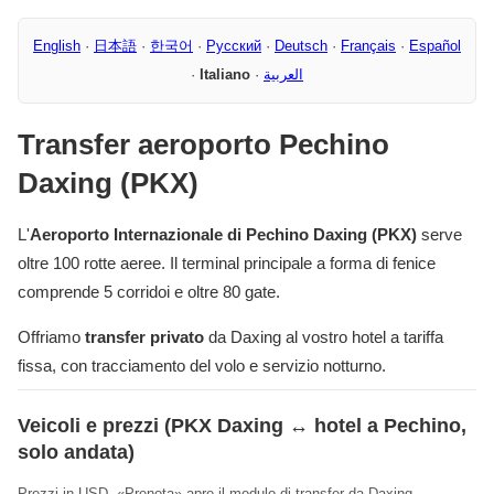
English
·
日本語
·
한국어
·
Русский
·
Deutsch
·
Français
·
Español
·
Italiano
·
العربية
Transfer aeroporto Pechino
Daxing (PKX)
L'
Aeroporto Internazionale di Pechino Daxing (PKX)
serve
oltre 100 rotte aeree. Il terminal principale a forma di fenice
comprende 5 corridoi e oltre 80 gate.
Offriamo
transfer privato
da Daxing al vostro hotel a tariffa
fissa, con tracciamento del volo e servizio notturno.
Veicoli e prezzi (PKX Daxing ↔ hotel a Pechino,
solo andata)
Prezzi in USD. «Prenota» apre il modulo di transfer da Daxing.