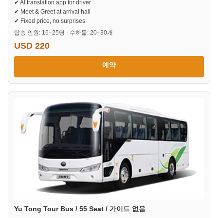
✔ AI translation app for driver
✔ Meet & Greet at arrival hall
✔ Fixed price, no surprises
탑승 인원: 16–25명 · 수하물: 20–30개
USD 220
예약
Yu Tong Tour Bus / 55 Seat / 가이드 없음