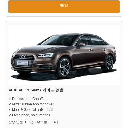
예약
Audi A6 / 5 Seat / 가이드 없음
✔ Professional Chauffeur
✔ AI translation app for driver
✔ Meet & Greet at arrival hall
✔ Fixed price, no surprises
탑승 인원: 1–3명 · 수하물: 1–3개