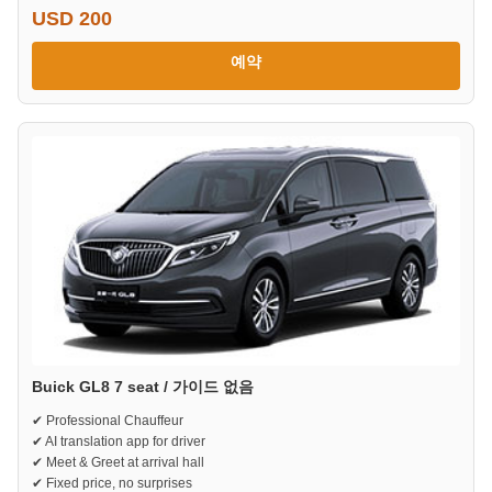
USD 200
예약
Buick GL8 7 seat / 가이드 없음
✔ Professional Chauffeur
✔ AI translation app for driver
✔ Meet & Greet at arrival hall
✔ Fixed price, no surprises