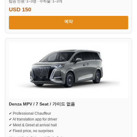
탑승 인원: 1–3명 · 수하물: 1–3개
USD 150
예약
Denza MPV / 7 Seat / 가이드 없음
✔ Professional Chauffeur
✔ AI translation app for driver
✔ Meet & Greet at arrival hall
✔ Fixed price, no surprises