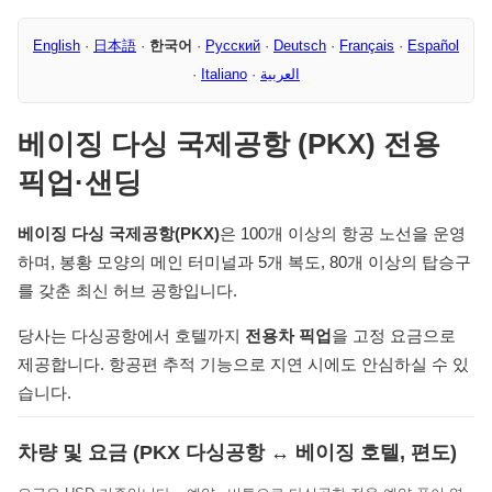
English
·
日本語
·
한국어
·
Русский
·
Deutsch
·
Français
·
Español
·
Italiano
·
العربية
베이징 다싱 국제공항 (PKX) 전용
픽업·샌딩
베이징 다싱 국제공항(PKX)
은 100개 이상의 항공 노선을 운영
하며, 봉황 모양의 메인 터미널과 5개 복도, 80개 이상의 탑승구
를 갖춘 최신 허브 공항입니다.
당사는 다싱공항에서 호텔까지
전용차 픽업
을 고정 요금으로
제공합니다. 항공편 추적 기능으로 지연 시에도 안심하실 수 있
습니다.
차량 및 요금 (PKX 다싱공항 ↔ 베이징 호텔, 편도)