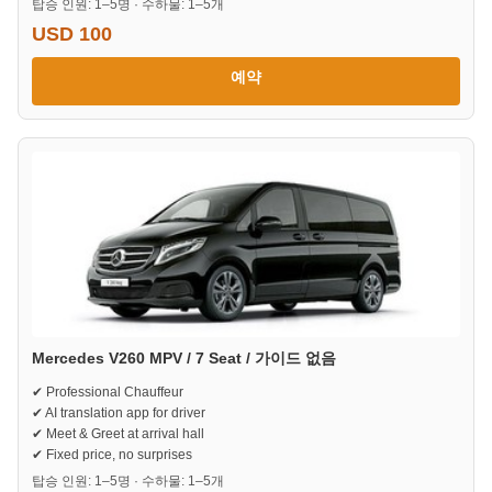
탑승 인원: 1–5명 · 수하물: 1–5개
USD 100
예약
Mercedes V260 MPV / 7 Seat / 가이드 없음
✔ Professional Chauffeur
✔ AI translation app for driver
✔ Meet & Greet at arrival hall
✔ Fixed price, no surprises
탑승 인원: 1–5명 · 수하물: 1–5개