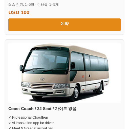
탑승 인원: 1–5명 · 수하물: 1–5개
USD 100
예약
Coast Coach / 22 Seat / 가이드 없음
✔ Professional Chauffeur
✔ AI translation app for driver
✔ Meet & Greet at arrival hall